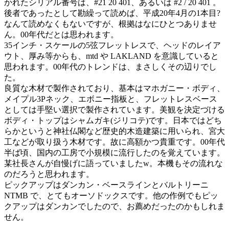
かれたシリアル番号は、#21 20 401、あるいは #2 / 20 401 。
後者であったとして勘繰って読めば、平成20年4月の1本目?
なんて読めなくもないですが、根拠はなにひとつありませ
ん。00年代だとは思われます。
35インチ・スケールの5弦フレットレスで、ヘッドのレイア
ウト、厚み等からも、mtd や LAKLAND を意識していると
思われます。00年代のトレンドは、まさしくその辺りでし
た。
良質な木材で製作されており、基本はマホガニー・ボディ、
メイプル3Pネック、エボニー指板と、フレットレスベース
としては手堅い選択で製作されています。美観を決定づける
ボディ・トップはシャムガキ(ジリコテ)です。日本ではどち
らかというと神社仏閣など歴史的木造建築に用いられ、宮大
工などが取り扱う木材です。故に高額かつ貴重です。00年代
半ば頃、国内の工房で小規模に流行したのを覚えています。
某社長さんが自慢げに語っていましたw。本機もその流れな
のだろうと思われます。
ピックアップはダンカン・ベースラインとバルトリーニ
NTMB で、とてもオーソドックスです。他の作例でもピッ
クアップはダンカンでしたので、お薦めだったのかもしれま
せん。