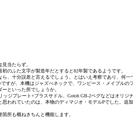
は見当たらず。
初のふた文字が製造年だとすると82年製であるようです。
りなら、十分誤差と言えるでしょう。とはいえ考察であり、何一
種が近いですが、本機はジャズべネックで、ワンピース・メイプル
ダーといった所でしょうか。
ッジプレート+プラスサドル、Gotoh GB-2ペグなどはオリ
と思われていたのは、本物のディマジオ・モデルPでした。追加
。
整箇所も概ねきちんと機能します。