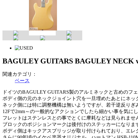
BAGULEY GUITARS BAGULEY NECK w
関連カテゴリ：
ベース
ドイツのBAGULEY GUITARS製のアルミネックと古め
ボディ側の元のネックジョイント穴を一旦埋めたあとにネッ
ネック側には特に調整機構は無いようですが、若干逆反りぎ
12Fで2mm～の一般的なアクションでしたら細かい事を気
フレットはステンレスとの事でとくに摩耗などは見られませ
ブロックのポジションマークは後付けのステッカーになりま
ボディ側はキックアスブリッジが取り付けられており、エレ
さらに90年頃のイケベ楽器オリジナル、ハートマン HSB-1