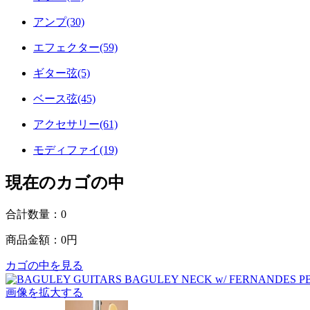
アンプ(30)
エフェクター(59)
ギター弦(5)
ベース弦(45)
アクセサリー(61)
モディファイ(19)
現在のカゴの中
合計数量：
0
商品金額：
0円
カゴの中を見る
画像を拡大する