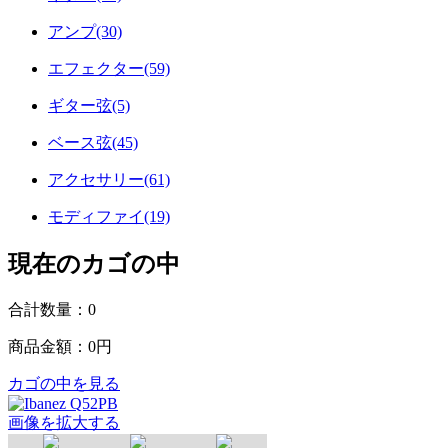
アンプ(30)
エフェクター(59)
ギター弦(5)
ベース弦(45)
アクセサリー(61)
モディファイ(19)
現在のカゴの中
合計数量：
0
商品金額：
0円
カゴの中を見る
画像を拡大する