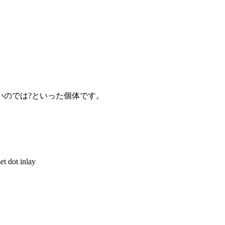
いのでは?といった個体です。
et dot inlay