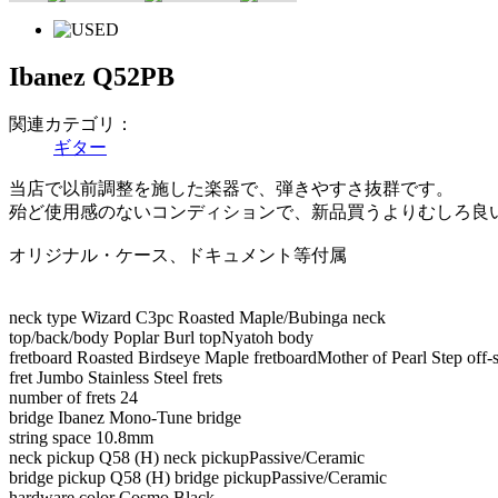
Ibanez Q52PB
関連カテゴリ：
ギター
当店で以前調整を施した楽器で、弾きやすさ抜群です。
殆ど使用感のないコンディションで、新品買うよりむしろ良
オリジナル・ケース、ドキュメント等付属
neck type Wizard C3pc Roasted Maple/Bubinga neck
top/back/body Poplar Burl topNyatoh body
fretboard Roasted Birdseye Maple fretboardMother of Pearl Step off-s
fret Jumbo Stainless Steel frets
number of frets 24
bridge Ibanez Mono-Tune bridge
string space 10.8mm
neck pickup Q58 (H) neck pickupPassive/Ceramic
bridge pickup Q58 (H) bridge pickupPassive/Ceramic
hardware color Cosmo Black