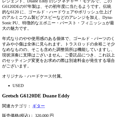
レジェンド、Duane Eddy のシグネチャー・モデルで、この
G6120DEの97年製は、その初年度に当たるようです。伝統
的な6120 に、ゴールド・ハードウェアやポリッシュ仕上げ
のアルミニウム製ビグスビーなどのアレンジを加え、Dyna-
Sonic PU、特徴的なエボニー・バースト・フィニッシュが最
大の魅力です。
年式なりのやや使用感のある個体で、ゴールド・パーツのく
すみや小傷は全体に見られます。トラスロッドの余裕こそ少
なめなものの、そこも含めた調整箇所は機能していますし、
現状演奏に支障はございません。ご委託品につき、これ以上
のセッティング変更をお求めの際は別途料金が発生する場合
がございます。
オリジナル・ハードケース付属。
USED
Gretsch G6120DE Duane Eddy
関連カテゴリ：
ギター
販売価格(税込)：
320,000
円