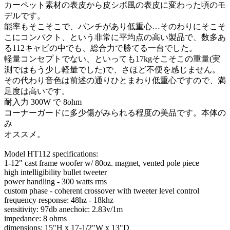
カーペット素材の表皮から皮シボ風の表皮に変わった頃のモ
デルです。
能率もそこそこで、パンチがあり低重心…そのわりにそこそ
こにコンパクト、という非常に平均点の高い製品で、数多あ
る112キャビの中でも、総合力で勝てる一台でした。
軽量コンセプトでない、といっても17kgそこそこの重量(実
測ではもう少し軽量でした)で、さほど不便を感じません。
その代わり音色は前述の通りひとまわり低重心ですので、満
足度は高いです。
耐入力 300W で 8ohm
コーナーガードに多少傷がみられる程度の美品です。本体の
み
オススメ。
Model HT112 specifications:
1-12" cast frame woofer w/ 80oz. magnet, vented pole piece
high intelligibility bullet tweeter
power handling - 300 watts rms
custom phase - coherent crossover with tweeter level control
frequency response: 48hz - 18khz
sensitivity: 97db anechoic: 2.83v/1m
impedance: 8 ohms
dimensions: 15"H x 17-1/2"W x 13"D